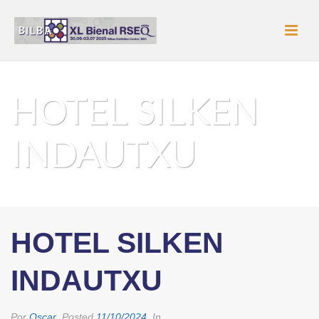
HOTEL SILKEN
INDAUTXU
PORTADA
»
POPUP MORE
»
HOTEL SILKEN INDAUTXU
HOTEL SILKEN
INDAUTXU
Por
Oscar
Posted
11/10/2024
In